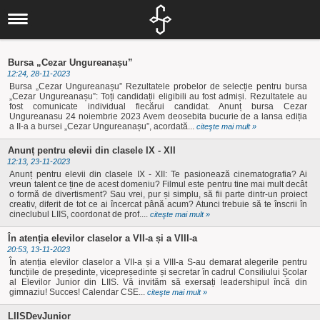
Liceul nostru
Scurt istoric
Noutăți
Concursuri
IT
Documente
Bursa „Cezar Ungureanașu”
12:24, 28-11-2023
Proiecte
Locale
Informatică
Elevi
Bursa „Cezar Ungureanașu” Rezultatele probelor de selecție pentru bursa
„Cezar Ungureanașu”: Toți candidații eligibili au fost admiși. Rezultatele au
Departamente
Locale
Judeţene
Activităţi
Alumni
fost comunicate individual fiecărui candidat. Anunț bursa Cezar
Ungureanasu 24 noiembrie 2023 Avem deosebita bucurie de a lansa ediția
Om şi societate
Elevi
a II-a a bursei „Cezar Ungureanașu”, acordată...
Naționale
Naţionale
citeşte mai mult »
Olimpiade şi
Asociaţia
Informatica
Anunț pentru elevii din clasele IX - XII
Internaționale
Internaționale
Concursuri
Absolventul L.I.
12:13, 23-11-2023
Limbă, comunicare
Europene
Anunț pentru elevii din clasele IX - XII: Te pasionează cinematografia? Ai
Olimpiade
Revedere
Asociaţia Părinți-
vreun talent ce ține de acest domeniu? Filmul este pentru tine mai mult decât
o formă de divertisment? Sau vrei, pur și simplu, să fii parte dintr-un proiect
și literatură
Proiecte
Profesori
creativ, diferit de tot ce ai încercat până acum? Atunci trebuie să te înscrii în
cineclubul LIIS, coordonat de prof....
citeşte mai mult »
Biblioteca
Liceu
Investiții
În atenția elevilor claselor a VII-a și a VIII-a
CEAC
Examene
Absolvenți
20:53, 13-11-2023
În atenția elevilor claselor a VII-a și a VIII-a S-au demarat alegerile pentru
Management -
Investiții
LIIS în presă
funcțiile de președinte, vicepreședinte și secretar în cadrul Consiliului Școlar
al Elevilor Junior din LIIS. Vă invităm să exersați leadershipul încă din
Informații de
gimnaziu! Succes! Calendar CSE...
Arte și Sport
Departamentul
citeşte mai mult »
interes public
LIISDevJunior
Secretariat
eLIIS