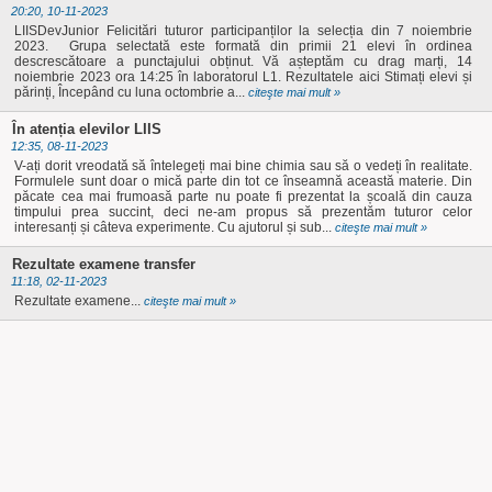
20:20, 10-11-2023
Posturi Vacante
LIIS în presă 2021 -
Prevenirea şi
LIISDevJunior Felicitări tuturor participanților la selecția din 7 noiembrie
2023. Grupa selectată este formată din primii 21 elevi în ordinea
Resurse Umane
descrescătoare a punctajului obținut. Vă așteptăm cu drag marți, 14
combaterea
1
noiembrie 2023 ora 14:25 în laboratorul L1. Rezultatele aici Stimați elevi și
părinți, Începând cu luna octombrie a...
citeşte mai mult »
Certificatele
hărţuirii pe criteriul
LIIS în presă 2021 -
În atenția elevilor LIIS
Liceului
de sex, precum şi
2
12:35, 08-11-2023
V-ați dorit vreodată să întelegeți mai bine chimia sau să o vedeți în realitate.
Consiliul de
a hărţuirii morale la
LIIS în presă 2022 -
Formulele sunt doar o mică parte din tot ce înseamnă această materie. Din
păcate cea mai frumoasă parte nu poate fi prezentat la școală din cauza
Administrație LIIS
locul de muncă
1
timpului prea succint, deci ne-am propus să prezentăm tuturor celor
interesanți și câteva experimente. Cu ajutorul și sub...
citeşte mai mult »
LIIS în presă 2021
LIIS în presă 2022 -
Rezultate examene transfer
LIIS în presă 2019
2
11:18, 02-11-2023
Rezultate examene...
citeşte mai mult »
LIIS în presă 2018
LIIS în presă 2023
LIIS în presă 2020
AVE
Arte LIIS 50
LIIS în presă 2024