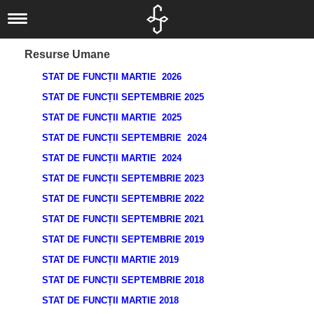
Liceul nostru
Scurt istoric
Noutăți
Resurse Umane
Concursuri
IT
Documente
STAT DE FUNCȚII MARTIE 2026
Proiecte
Locale
Informatică
Elevi
STAT DE FUNCȚII SEPTEMBRIE 2025
Departamente
Locale
Judeţene
Activităţi
Alumni
STAT DE FUNCȚII MARTIE 2025
Om şi societate
Elevi
Naționale
Naţionale
Olimpiade şi
Asociaţia
STAT DE FUNCȚII SEPTEMBRIE 2024
Informatica
Internaționale
Internaționale
Concursuri
Absolventul L.I.
STAT DE FUNCȚII MARTIE 2024
Limbă, comunicare
Europene
Olimpiade
Revedere
Asociaţia Părinți-
STAT DE FUNCȚII SEPTEMBRIE 2023
și literatură
Proiecte
Profesori
STAT DE FUNCȚII SEPTEMBRIE 2022
Biblioteca
Liceu
Investiții
STAT DE FUNCȚII SEPTEMBRIE 2021
CEAC
STAT DE FUNCȚII SEPTEMBRIE 2019
Examene
Absolvenți
STAT DE FUNCȚII MARTIE 2019
Management -
Investiții
LIIS în presă
STAT DE FUNCȚII SEPTEMBRIE 2018
Informații de
Arte și Sport
Departamentul
STAT DE FUNCȚII MARTIE 2018
interes public
Secretariat
eLIIS