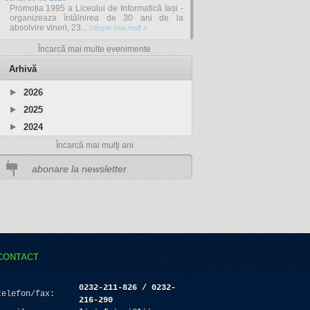
Promoția 1995 a Liceului de Informatică Iași -
organizeaza întâlnirea de 30 ani de la
absolvire vineri, 23...
citeşte mai mult »
Încarcă mai multe evenimente
Arhivă
2026
2025
2024
Încarcă mai mulţi ani
CONTACT
0232-211-826 / 0232-
telefon/fax:
216-290