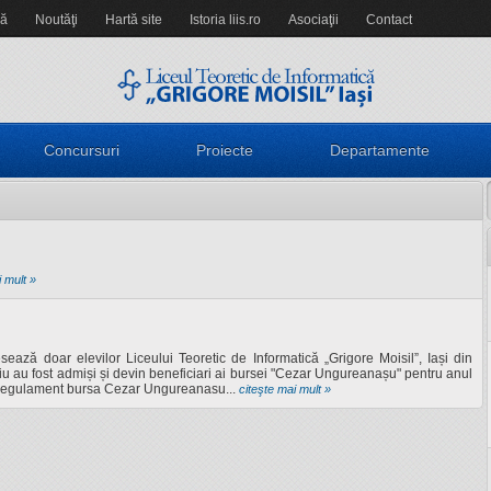
să
Noutăţi
Hartă site
Istoria liis.ro
Asociaţii
Contact
Concursuri
Proiecte
Departamente
 mult »
ză doar elevilor Liceului Teoretic de Informatică „Grigore Moisil”, Iași din
terviu au fost admiși și devin beneficiari ai bursei "Cezar Ungureanașu" pentru anul
! Regulament bursa Cezar Ungureanasu...
citeşte mai mult »