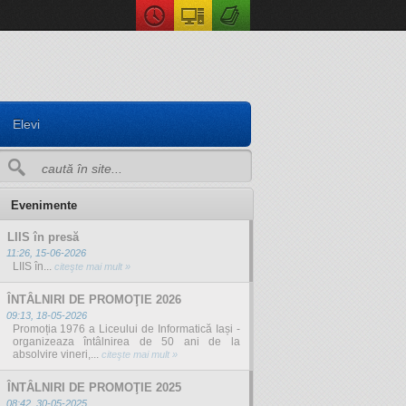
Elevi
Evenimente
LIIS în presă
11:26, 15-06-2026
LIIS în...
citeşte mai mult »
ÎNTÂLNIRI DE PROMOŢIE 2026
09:13, 18-05-2026
Promoția 1976 a Liceului de Informatică Iași -
organizeaza întâlnirea de 50 ani de la
absolvire vineri,...
citeşte mai mult »
ÎNTÂLNIRI DE PROMOŢIE 2025
08:42, 30-05-2025