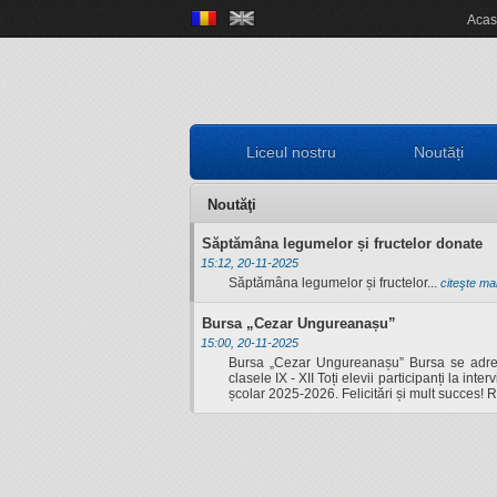
Liceul nostru
Aca
Scurt istoric
Noutăți
Concursuri
IT
Documente
Proiecte
Locale
Informatică
Elevi
Liceul nostru
Noutăți
Departamente
Locale
Judeţene
Activităţi
Alumni
Om şi societate
Elevi
Naționale
Naţionale
Olimpiade şi
Asociaţia
Noutăţi
Informatica
Internaționale
Internaționale
Concursuri
Absolventul L.I.
Săptămâna legumelor și fructelor donate
15:12, 20-11-2025
Limbă, comunicare
Europene
Olimpiade
Revedere
Asociaţia Părinți-
Săptămâna legumelor și fructelor...
citeşte mai
și literatură
Proiecte
Profesori
Bursa „Cezar Ungureanașu”
Biblioteca
Liceu
15:00, 20-11-2025
Investiții
Bursa „Cezar Ungureanașu” Bursa se adresea
CEAC
clasele IX - XII Toți elevii participanți la in
Examene
Absolvenți
școlar 2025-2026. Felicitări și mult succes
Management -
Investiții
LIIS în presă
Informații de
Arte și Sport
Departamentul
interes public
Secretariat
eLIIS