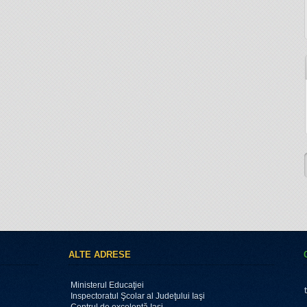
ALTE ADRESE
Ministerul Educaţiei
Inspectoratul Şcolar al Judeţului Iaşi