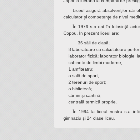
Japonia lucrând la companii de pres
Posturi Vacante
LIIS în presă 2021 -
Prevenirea şi
Liceul asigură absolvenţilor săi 
calculator şi competenţe de nivel med
Resurse Umane
combaterea
1
În 1976 s-a dat în folosinţă actua
Certificatele
hărţuirii pe criteriul
LIIS în presă 2021 -
Copou. În prezent liceul are:
Liceului
de sex, precum şi
2
36 săli de clasă;
Consiliul de
a hărţuirii morale la
LIIS în presă 2022 -
8 laboratoare cu calculatoare perfo
laborator fizică; laborator biologie; l
Administrație LIIS
locul de muncă
1
cabinete de limbi moderne;
LIIS în presă 2021
1 amfiteatru;
LIIS în presă 2022 -
o sală de sport;
LIIS în presă 2019
2
2 terenuri de sport;
o bibliotecă;
LIIS în presă 2018
LIIS în presă 2023
cămin şi cantină;
LIIS în presă 2020
AVE
centrală termică proprie.
Arte LIIS 50
LIIS în presă 2024
În 1994 la liceul nostru s-a in
gimnaziu şi 24 clase liceu.