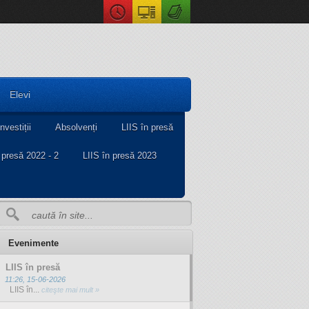
Elevi
Investiții
Absolvenți
LIIS în presă
 presă 2022 - 2
LIIS în presă 2023
Evenimente
LIIS în presă
11:26, 15-06-2026
LIIS în...
citeşte mai mult »