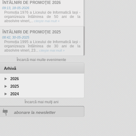
ÎNTÂLNIRI DE PROMOŢIE 2026
09:13, 18-05-2026
Promoția 1976 a Liceului de Informatică Iași -
organizeaza întâlnirea de 50 ani de la
absolvire vineri,...
citeşte mai mult »
ÎNTÂLNIRI DE PROMOŢIE 2025
08:42, 30-05-2025
Promoția 1995 a Liceului de Informatică Iași -
organizeaza întâlnirea de 30 ani de la
absolvire vineri, 23...
citeşte mai mult »
Încarcă mai multe evenimente
Arhivă
2026
2025
2024
Încarcă mai mulţi ani