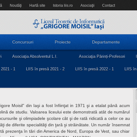
să
Noutăţi
Hartă site
Istoria liis.ro
Asociaţii
Contact
Concursuri
Proiecte
Departamente
i
Asociaţia Absolventul L.I.
Asociaţia Părinți-Profesori
 2021 - 1
LIIS în presă 2021 - 2
LIIS în presă 2022 - 1
LIIS în
igore Moisil" din Iaşi a fost înfiinţat in 1971 şi a etalat până acum
plină de studiu. Valoarea liceului este demonstrată atât de numărul
cursurile şi olimpiadele şcolare cât şi de rată ridicată a celor ce au
ltăţi de diferite specialităţi din ţară şi străinătate. Un număr însemnat
cută prezenţa în tări din America de Nord, Europa de Vest, sau chiar