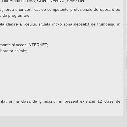
tigiu ca Microsoft USA, CONTINENTAL, AMAZON.
obţinerea unui certificat de competenţe profesionale de operare pe
iu de programare.
la clădire a liceului, situată într-o zonă deosebit de frumoasă, în
rmante şi acces INTERNET;
aborator chimie;
fiinţat prima clasa de gimnaziu, în prezent existând 12 clase de