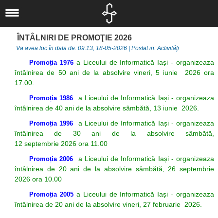
Liceul nostru
Scurt istoric
Noutăți
ÎNTÂLNIRI DE PROMOŢIE 2026
Concursuri
IT
Documente
Va avea loc în data de: 09:13, 18-05-2026 | Postat in: Activităţi
Proiecte
Locale
Informatică
Elevi
a Liceului de Informatică Iași - organizeaza
Promoția 1976
Departamente
Locale
Judeţene
Activităţi
Alumni
întâlnirea de 50 ani de la absolvire vineri, 5 iunie 2026 ora
17.00.
Om şi societate
Elevi
Naționale
Naţionale
Olimpiade şi
Asociaţia
a Liceului de Informatică Iași - organizeaza
Promoția 1986
Informatica
Internaționale
Internaționale
Concursuri
Absolventul L.I.
întâlnirea de 40 ani de la absolvire sâmbătă, 13 iunie 2026.
Limbă, comunicare
Europene
Olimpiade
Revedere
Asociaţia Părinți-
a Liceului de Informatică Iași - organizeaza
Promoția 1996
întâlnirea de 30 ani de la absolvire sâmbătă,
și literatură
Proiecte
Profesori
12 septembrie 2026 ora 11.00
Biblioteca
Liceu
Investiții
a Liceului de Informatică Iași - organizeaza
Promoția 2006
CEAC
Examene
Absolvenți
întâlnirea de 20 ani de la absolvire sâmbătă, 26 septembrie
2026 ora 10.00
Management -
Investiții
LIIS în presă
a Liceului de Informatică Iași - organizeaza
Promoția 2005
Informații de
Arte și Sport
Departamentul
întâlnirea de 20 ani de la absolvire vineri, 27 februarie 2026.
interes public
Secretariat
eLIIS