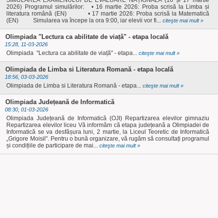
SIMULAREA EXAMENULUI DE EVALUARE NAȚIONALĂ (16 și 17 martie
2026) Programul simulărilor: • 16 martie 2026: Proba scrisă la Limba și
Posturi Vacante
LIIS în presă 2021 -
Prevenirea şi
literatura română (EN) • 17 martie 2026: Proba scrisă la Matematică
(EN) Simularea va începe la ora 9:00, iar elevii vor fi...
citeşte mai mult »
Resurse Umane
combaterea
1
Olimpiada "Lectura ca abilitate de viață" - etapa locală
Certificatele
hărţuirii pe criteriul
15:28, 11-03-2026
LIIS în presă 2021 -
Olimpiada "Lectura ca abilitate de viață" - etapa...
citeşte mai mult »
Liceului
de sex, precum şi
2
Olimpiada de Limba si Literatura Romană - etapa locală
Consiliul de
a hărţuirii morale la
LIIS în presă 2022 -
18:56, 03-03-2026
Olimpiada de Limba si Literatura Romană - etapa...
citeşte mai mult »
Administrație LIIS
locul de muncă
1
Olimpiada Județeană de Informatică
LIIS în presă 2021
LIIS în presă 2022 -
08:30, 01-03-2026
Olimpiada Județeană de Informatică (OJI) Repartizarea elevilor gimnaziu
LIIS în presă 2019
2
Repartizarea elevilor liceu Vă informăm că etapa județeană a Olimpiadei de
Informatică se va desfășura luni, 2 martie, la Liceul Teoretic de Informatică
LIIS în presă 2018
„Grigore Moisil”. Pentru o bună organizare, vă rugăm să consultați programul
LIIS în presă 2023
și condițiile de participare de mai...
citeşte mai mult »
LIIS în presă 2020
AVE
Arte LIIS 50
LIIS în presă 2024