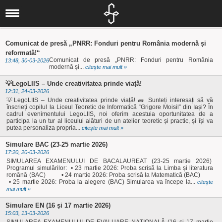
Liceul nostru
Scurt istoric
Noutăți
Concursuri
IT
Documente
Comunicat de presă „PNRR: Fonduri pentru România modernă și
reformată!“
Proiecte
Locale
Informatică
Elevi
Comunicat de presă „PNRR: Fonduri pentru România
13:48, 30-03-2026
modernă și...
citeşte mai mult »
Departamente
Locale
Judeţene
Activităţi
Alumni
💡LegoLIIS – Unde creativitatea prinde viață!
Om şi societate
Elevi
Naționale
Naţionale
Olimpiade şi
Asociaţia
12:31, 24-03-2026
💡LegoLIIS – Unde creativitatea prinde viață! 🧱 Sunteți interesați să vă
Informatica
Internaționale
Internaționale
Concursuri
Absolventul L.I.
înscrieți copilul la Liceul Teoretic de Informatică “Grigore Moisil” din Iași? În
cadrul evenimentului LegoLIIS, noi oferim acestuia oportunitatea de a
Limbă, comunicare
Europene
participa la un tur al liceului alături de un atelier teoretic și practic, și își va
Olimpiade
Revedere
Asociaţia Părinți-
putea personaliza propria...
citeşte mai mult »
și literatură
Proiecte
Profesori
Simulare BAC (23-25 martie 2026)
Biblioteca
17:20, 20-03-2026
Liceu
Investiții
SIMULAREA EXAMENULUI DE BACALAUREAT (23-25 martie 2026)
Programul simulărilor: • 23 martie 2026: Proba scrisă la Limba și literatura
CEAC
Examene
Absolvenți
română (BAC) • 24 martie 2026: Proba scrisă la Matematică (BAC)
• 25 martie 2026: Proba la alegere (BAC) Simularea va începe la...
citeşte
Management -
Investiții
LIIS în presă
mai mult »
Informații de
Arte și Sport
Departamentul
Simulare EN (16 și 17 martie 2026)
15:03, 13-03-2026
interes public
Secretariat
eLIIS