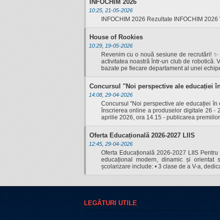
INFOCHIM 2026
10:25, 21-05-2026
INFOCHIM 2026 Rezultate INFOCHIM 2026 W
House of Rookies
10:29, 19-05-2026
Revenim cu o nouă sesiune de recrutări! ✨ 
activitatea noastră într-un club de robotică.
bazate pe fiecare departament al unei echip
Concursul "Noi perspective ale educației în
14:08, 29-04-2026
Concursul "Noi perspective ale educației în er
înscrierea online a produselor digitale 26 - 
aprilie 2026, ora 14.15 - publicarea premiilor 
Oferta Educațională 2026-2027 LIIS
12:45, 29-04-2026
Oferta Educațională 2026-2027 LIIS Pentru 
educațional modern, dinamic și orientat sp
școlarizare include: • 3 clase de a V-a, dedica
LEGĂTURI UTILE