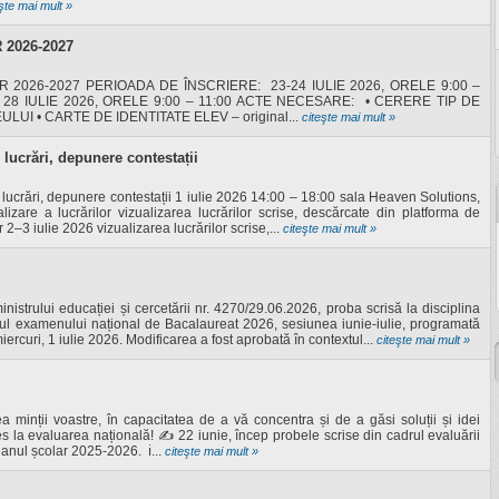
şte mai mult »
 2026-2027
R 2026-2027 PERIOADA DE ÎNSCRIERE: 23-24 IULIE 2026, ORELE 9:00 –
00 28 IULIE 2026, ORELE 9:00 – 11:00 ACTE NECESARE: • CERERE TIP DE
UI • CARTE DE IDENTITATE ELEV – original...
citeşte mai mult »
 lucrări, depunere contestații
lucrări, depunere contestații 1 iulie 2026 14:00 – 18:00 sala Heaven Solutions,
lizare a lucrărilor vizualizarea lucrărilor scrise, descărcate din platforma de
2–3 iulie 2026 vizualizarea lucrărilor scrise,...
citeşte mai mult »
istrului educației și cercetării nr. 4270/29.06.2026, proba scrisă la disciplina
adrul examenului național de Bacalaureat 2026, sesiunea iunie-iulie, programată
iercuri, 1 iulie 2026. Modificarea a fost aprobată în contextul...
citeşte mai mult »
 minții voastre, în capacitatea de a vă concentra și de a găsi soluții și idei
ces la evaluarea națională! ✍️ 22 iunie, încep probele scrise din cadrul evaluării
 anul școlar 2025-2026. ℹ️...
citeşte mai mult »