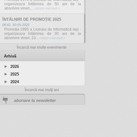
organizeaza întâlnirea de 50 ani de la
absolvire vineri,...
citeşte mai mult »
ÎNTÂLNIRI DE PROMOŢIE 2025
08:42, 30-05-2025
Promoția 1995 a Liceului de Informatică Iași -
organizeaza întâlnirea de 30 ani de la
absolvire vineri, 23...
citeşte mai mult »
Încarcă mai multe evenimente
Arhivă
2026
2025
2024
Încarcă mai mulţi ani