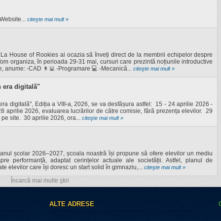
ebsite...
citeşte mai mult »
La House of Rookies ai ocazia să înveți direct de la membrii echipelor despre
 Vom organiza, în perioada 29-31 mai, cursuri care prezintă noțiunile introductive
e, anume: -CAD 👨‍💻 -Programare 💻 -Mecanică...
citeşte mai mult »
 era digitală"
a digitală", Ediția a VIII-a, 2026, se va desfășura astfel: 15 - 24 aprilie 2026 -
28 aprilie 2026, evaluarea lucrărilor de către comisie, fără prezența elevilor. 29
pe site. 30 aprilie 2026, ora...
citeşte mai mult »
anul școlar 2026–2027, școala noastră își propune să ofere elevilor un mediu
re performanță, adaptat cerințelor actuale ale societății. Astfel, planul de
te elevilor care își doresc un start solid în gimnaziu,...
citeşte mai mult »
Încarcă mai multe ştiri
ALTE ADRESE