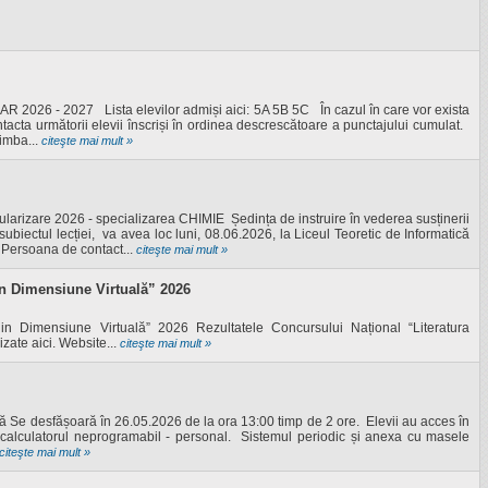
6 - 2027 Lista elevilor admiși aici: 5A 5B 5C În cazul în care vor exista
ntacta următorii elevii înscriși în ordinea descrescătoare a punctajului cumulat.
imba...
citeşte mai mult »
itularizare 2026 - specializarea CHIMIE Ședința de instruire în vederea susținerii
 subiectul lecției, va avea loc luni, 08.06.2026, la Liceul Teoretic de Informatică
. Persoana de contact...
citeşte mai mult »
n Dimensiune Virtuală” 2026
in Dimensiune Virtuală” 2026 Rezultatele Concursului Național “Literatura
zate aici. Website...
citeşte mai mult »
ă Se desfășoară în 26.05.2026 de la ora 13:00 timp de 2 ore. Elevii au acces în
 calculatorul neprogramabil - personal. Sistemul periodic și anexa cu masele
citeşte mai mult »