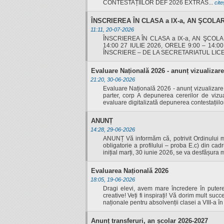
CONTESTAȚIILOR DEF 2026 EXTRAS...
cite
Posturi Vacante
LIIS în presă 2021 -
Prevenirea şi
ÎNSCRIEREA ÎN CLASA a IX-a, AN ŞCOLAR
Resurse Umane
combaterea
1
11:11, 20-07-2026
ÎNSCRIEREA ÎN CLASA a IX-a, AN ŞCOLA
Certificatele
hărţuirii pe criteriul
14:00 27 IULIE 2026, ORELE 9:00 – 14:
LIIS în presă 2021 -
ÎNSCRIERE – DE LA SECRETARIATUL LICEUL
Liceului
de sex, precum şi
2
Evaluare Națională 2026 - anunț vizualizare
Consiliul de
a hărţuirii morale la
LIIS în presă 2022 -
21:20, 30-06-2026
Evaluare Națională 2026 - anunț vizualizare 
Administrație LIIS
locul de muncă
1
parter, corp A depunerea cererilor de vizua
evaluare digitalizată depunerea contestațiilor 
LIIS în presă 2021
LIIS în presă 2022 -
ANUNȚ
LIIS în presă 2019
2
14:28, 29-06-2026
ANUNȚ Vă informăm că, potrivit Ordinului min
LIIS în presă 2018
LIIS în presă 2023
obligatorie a profilului – proba E.c) din c
inițial marți, 30 iunie 2026, se va desfășura m
LIIS în presă 2020
AVE
Evaluarea Națională 2026
Arte LIIS 50
LIIS în presă 2024
18:05, 19-06-2026
Dragi elevi, avem mare încredere în puterea
creative! Veți fi inspirați! Vă dorim mult suc
naționale pentru absolvenții clasei a VIII-a în
Anunț transferuri, an școlar 2026-2027