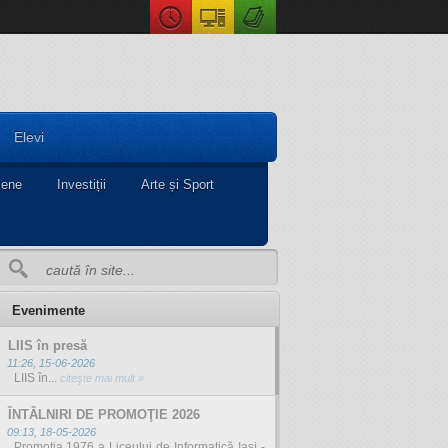
Elevi
ene
Investiții
Arte și Sport
Evenimente
LIIS în presă
11:26, 15-06-2026
LIIS în...
citeşte mai mult »
ÎNTÂLNIRI DE PROMOŢIE 2026
09:13, 18-05-2026
Promoția 1976 a Liceului de Informatică Iași -