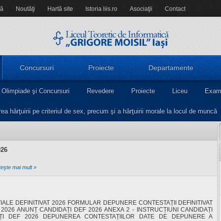
să
Noutăţi
Hartă site
Istoria liis.ro
Asociaţii
Contact
Concursuri
Proiecte
Departamente
Olimpiade şi Concursuri
Revedere
Proiecte
Liceu
Exam
a hărţuirii pe criteriul de sex, precum şi a hărţuirii morale la locul de muncă
026
teşte mai mult »
IȚIALE DEFINITIVAT 2026 FORMULAR DEPUNERE CONTESTAȚII DEFINITIVAT
2026 ANUNȚ CANDIDAȚI DEF 2026 ANEXA 2 - INSTRUCȚIUNI CANDIDAȚI
AȚI DEF 2026 DEPUNEREA CONTESTAȚIILOR DATE DE DEPUNERE A