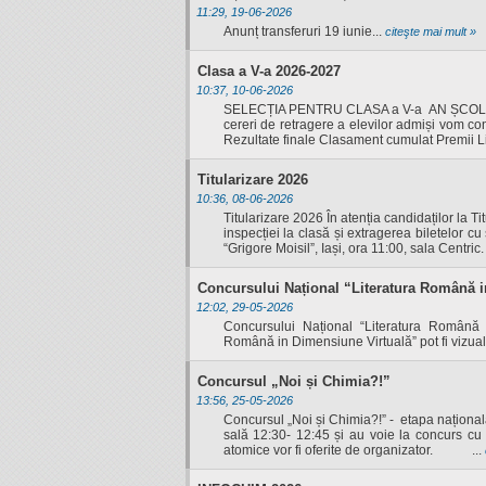
11:29, 19-06-2026
Anunț transferuri 19 iunie...
citeşte mai mult »
Clasa a V-a 2026-2027
10:37, 10-06-2026
SELECȚIA PENTRU CLASA a V-a AN ȘCOLAR 202
cereri de retragere a elevilor admiși vom co
Rezultate finale Clasament cumulat Premii L
Titularizare 2026
10:36, 08-06-2026
Titularizare 2026 În atenția candidaților la T
inspecției la clasă și extragerea biletelor cu
“Grigore Moisil”, Iași, ora 11:00, sala Centric
Concursului Național “Literatura Română i
12:02, 29-05-2026
Concursului Național “Literatura Română 
Română in Dimensiune Virtuală” pot fi vizuali
Concursul „Noi și Chimia?!”
13:56, 25-05-2026
Concursul „Noi și Chimia?!” - etapa național
sală 12:30- 12:45 și au voie la concurs cu
atomice vor fi oferite de organizator. ...