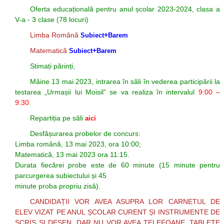
Oferta educațională pentru anul școlar 2023-2024, clasa a
Posturi Vacante
LIIS în presă 2021 -
Prevenirea şi
V-a - 3 clase (78 locuri)
Resurse Umane
combaterea
1
Limba Română
+
Subiect
Barem
Certificatele
hărţuirii pe criteriul
LIIS în presă 2021 -
Matematică
+
Subiect
Barem
Liceului
de sex, precum şi
2
Stimați părinți,
Consiliul de
a hărţuirii morale la
LIIS în presă 2022 -
Mâine 13 mai 2023, intrarea în săli în vederea participării la
testarea „Urmașii lui Moisil” se va realiza în intervalul
9:00 –
Administrație LIIS
locul de muncă
1
9:30
.
LIIS în presă 2021
LIIS în presă 2022 -
Repartiția pe săli
aici
LIIS în presă 2019
2
Desfășurarea probelor de concurs:
LIIS în presă 2018
LIIS în presă 2023
Limba română, 13 mai 2023, ora 10:00;
Matematică, 13 mai 2023 ora 11:15.
LIIS în presă 2020
AVE
Durata fiecărei probe este de 60 minute (15 minute pentru
parcurgerea subiectului și 45
Arte LIIS 50
LIIS în presă 2024
minute proba propriu zisă).
CANDIDAȚII VOR AVEA ASUPRA LOR CARNETUL DE
ELEV VIZAT PE ANUL ȘCOLAR CURENT ȘI INSTRUMENTE DE
SCRIS ȘI DESEN, DAR NU VOR AVEA TELEFOANE, TABLETE