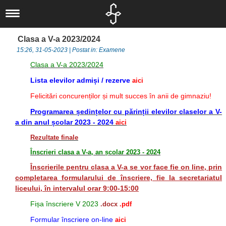
Liceul nostru
Scurt istoric
Noutăți
Clasa a V-a 2023/2024
Concursuri
IT
Documente
15:26, 31-05-2023 | Postat in: Examene
Proiecte
Locale
Informatică
Elevi
Clasa a V-a 2023/2024
Departamente
Locale
Judeţene
Activităţi
Alumni
Lista elevilor admiși / rezerve
aici
Om şi societate
Elevi
Naționale
Naţionale
Olimpiade şi
Asociaţia
Felicitări concurenților și mult succes în anii de gimnaziu!
Informatica
Internaționale
Internaționale
Concursuri
Absolventul L.I.
Programarea ședințelor cu părinții elevilor claselor a V-
a din anul școlar 2023 - 2024
Limbă, comunicare
aici
Europene
Olimpiade
Revedere
Asociaţia Părinți-
Rezultate finale
și literatură
Proiecte
Profesori
Înscrieri clasa a V-a, an școlar 2023 - 2024
Biblioteca
Liceu
Investiții
Înscrierile pentru clasa a V-a se vor face fie on line, prin
CEAC
Examene
Absolvenți
completarea formularului de înscriere, fie la secretariatul
liceului, în intervalul orar 9:00-15:00
Management -
Investiții
LIIS în presă
Fișa înscriere V 2023
.docx
.pdf
Informații de
Arte și Sport
Departamentul
Formular înscriere on-line
aici
interes public
Secretariat
eLIIS