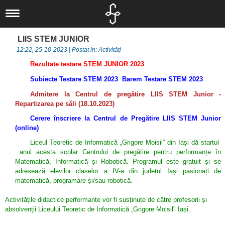
Liceul nostru
Scurt istoric
Noutăți
LIIS STEM JUNIOR
Concursuri
IT
Documente
12:22, 25-10-2023 | Postat in: Activităţi
Proiecte
Locale
Informatică
Elevi
Rezultate testare STEM JUNIOR 2023
Departamente
Locale
Judeţene
Activităţi
Alumni
Subiecte Testare STEM 2023
Barem Testare STEM 2023
Om şi societate
Elevi
Naționale
Naţionale
Olimpiade şi
Asociaţia
Admitere la Centrul de pregătire LIIS STEM Junior -
Repartizarea pe săli (18.10.2023)
Informatica
Internaționale
Internaționale
Concursuri
Absolventul L.I.
Cerere înscriere la Centrul de Pregătire LIIS STEM Junior
Limbă, comunicare
Europene
Olimpiade
Revedere
Asociaţia Părinți-
(online)
și literatură
Proiecte
Profesori
Liceul Teoretic de Informatică „Grigore Moisil” din Iași dă startul
anul acesta școlar Centrului de pregătire pentru performanțe în
Biblioteca
Liceu
Investiții
Matematică, Informatică și Robotică. Programul este gratuit și se
adresează elevilor claselor a IV-a din județul Iași pasionați de
CEAC
Examene
Absolvenți
matematică, programare și/sau robotică.
Management -
Investiții
LIIS în presă
Activitățile didactice performante vor fi susținute de către profesorii și
Informații de
Arte și Sport
Departamentul
absolvenții Liceului Teoretic de Informatică „Grigore Moisil" Iași.
interes public
Secretariat
eLIIS