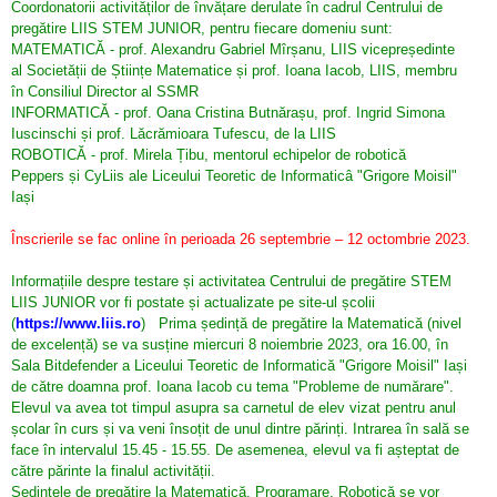
Coordonatorii activităților de învățare derulate în cadrul Centrului de
Posturi Vacante
pregătire LIIS STEM JUNIOR, pentru fiecare domeniu sunt:
LIIS în presă 2021 -
Prevenirea şi
MATEMATICĂ - prof. Alexandru Gabriel Mîrșanu, LIIS vicepreședinte
Resurse Umane
combaterea
1
al Societății de Științe Matematice și prof. Ioana Iacob, LIIS, membru
în Consiliul Director al SSMR
Certificatele
hărţuirii pe criteriul
LIIS în presă 2021 -
INFORMATICĂ - prof. Oana Cristina Butnărașu, prof. Ingrid Simona
Iuscinschi și prof. Lăcrămioara Tufescu, de la LIIS
Liceului
de sex, precum şi
2
ROBOTICĂ - prof. Mirela Țibu, mentorul echipelor de robotică
Consiliul de
a hărţuirii morale la
LIIS în presă 2022 -
Peppers și CyLiis ale Liceului Teoretic de Informaticâ "Grigore Moisil"
Iași
Administrație LIIS
locul de muncă
1
Înscrierile se fac online în perioada 26 septembrie – 12 octombrie 2023.
LIIS în presă 2021
LIIS în presă 2022 -
LIIS în presă 2019
Informațiile despre testare și activitatea Centrului de pregătire STEM
2
LIIS JUNIOR vor fi postate și actualizate pe site-ul școlii
LIIS în presă 2018
LIIS în presă 2023
(
https://www.liis.ro
) Prima ședință de pregătire la Matematică (nivel
de excelență) se va susține miercuri 8 noiembrie 2023, ora 16.00, în
LIIS în presă 2020
AVE
Sala Bitdefender a Liceului Teoretic de Informatică "Grigore Moisil" Iași
de către doamna prof. Ioana Iacob cu tema "Probleme de numărare".
Arte LIIS 50
LIIS în presă 2024
Elevul va avea tot timpul asupra sa carnetul de elev vizat pentru anul
școlar în curs și va veni însoțit de unul dintre părinți. Intrarea în sală se
face în intervalul 15.45 - 15.55. De asemenea, elevul va fi așteptat de
către părinte la finalul activității.
Ședințele de pregătire la Matematică, Programare, Robotică se vor