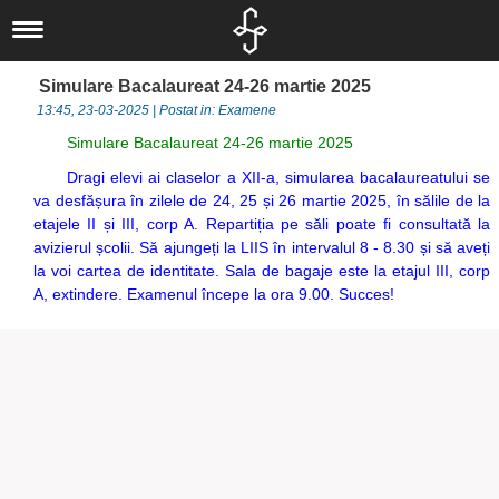
Liceul nostru
Scurt istoric
Noutăți
Simulare Bacalaureat 24-26 martie 2025
Concursuri
IT
Documente
13:45, 23-03-2025 | Postat in: Examene
Proiecte
Locale
Informatică
Elevi
Simulare Bacalaureat 24-26 martie 2025
Departamente
Locale
Judeţene
Activităţi
Alumni
Dragi elevi ai claselor a XII-a, simularea bacalaureatului se
Om şi societate
Elevi
Naționale
Naţionale
va desfășura în zilele de 24, 25 și 26 martie 2025, în sălile de la
Olimpiade şi
Asociaţia
etajele II și III, corp A. Repartiția pe săli poate fi consultată la
Informatica
Internaționale
Internaționale
Concursuri
Absolventul L.I.
avizierul școlii. Să ajungeți la LIIS în intervalul 8 - 8.30 și să aveți
Limbă, comunicare
la voi cartea de identitate. Sala de bagaje este la etajul III, corp
Europene
Olimpiade
Revedere
Asociaţia Părinți-
A, extindere. Examenul începe la ora 9.00. Succes!
și literatură
Proiecte
Profesori
Biblioteca
Liceu
Investiții
CEAC
Examene
Absolvenți
Management -
Investiții
LIIS în presă
Informații de
Arte și Sport
Departamentul
interes public
Secretariat
eLIIS