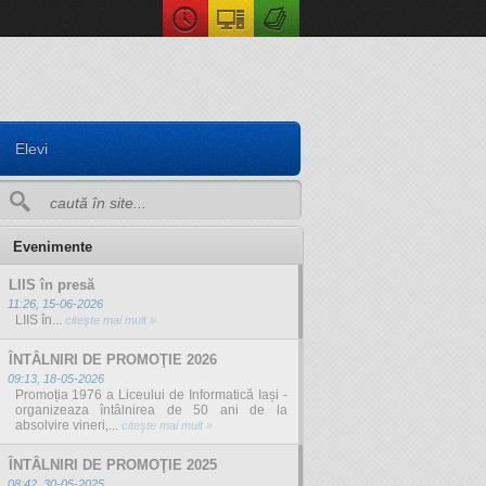
Elevi
Evenimente
LIIS în presă
11:26, 15-06-2026
LIIS în...
citeşte mai mult »
ÎNTÂLNIRI DE PROMOŢIE 2026
09:13, 18-05-2026
Promoția 1976 a Liceului de Informatică Iași -
organizeaza întâlnirea de 50 ani de la
absolvire vineri,...
citeşte mai mult »
ÎNTÂLNIRI DE PROMOŢIE 2025
08:42, 30-05-2025