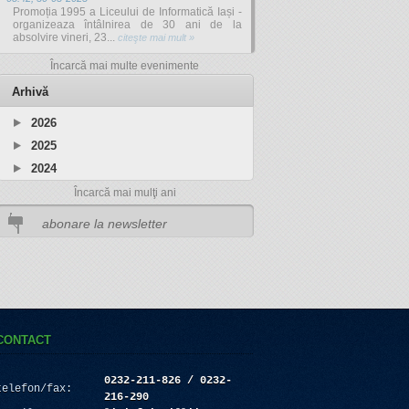
Promoția 1995 a Liceului de Informatică Iași -
organizeaza întâlnirea de 30 ani de la
absolvire vineri, 23...
citeşte mai mult »
Încarcă mai multe evenimente
Arhivă
2026
2025
2024
Încarcă mai mulţi ani
CONTACT
0232-211-826 / 0232-
telefon/fax:
216-290