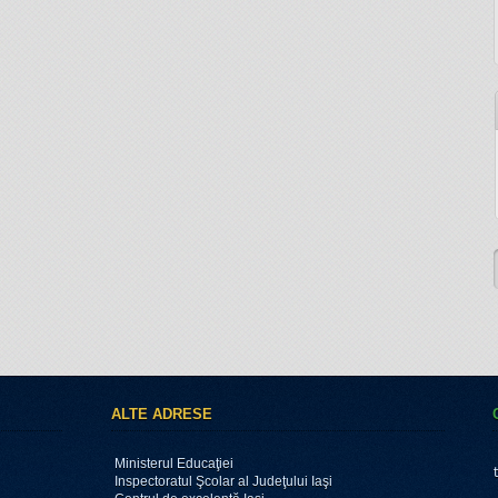
ALTE ADRESE
Ministerul Educaţiei
Inspectoratul Şcolar al Judeţului Iaşi