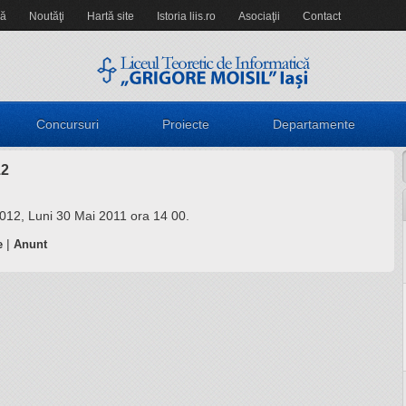
să
Noutăţi
Hartă site
Istoria liis.ro
Asociaţii
Contact
Concursuri
Proiecte
Departamente
12
012, Luni 30 Mai 2011 ora 14 00.
|
e
Anunt