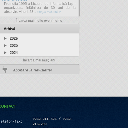
Promoția 1995 a Liceului de Informatică Iași -
organizeaza întâlnirea de 30 ani de la
absolvire vineri, 23...
citeşte mai mult »
Încarcă mai multe evenimente
Arhivă
2026
2025
2024
Încarcă mai mulţi ani
CONTACT
0232-211-826 / 0232-
telefon/fax:
216-290