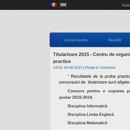
Liceul nostru
Aca
Scurt istoric
Noutăți
Concursuri
IT
Documente
Proiecte
Locale
Informatică
Elevi
Liceul nostru
Noutăți
Departamente
Locale
Judeţene
Activităţi
Alumni
Om şi societate
Elevi
Naționale
Naţionale
Olimpiade şi
Asociaţia
Titularizare 2015 - Centru de organi
Informatica
Internaționale
practice
Internaționale
Concursuri
Absolventul L.I.
14:00, 04-06-2015 | Postat in: Examene
Limbă, comunicare
Europene
Olimpiade
Revedere
Asociaţia Părinți-
" Rezultatele de la proba practi
și literatură
Proiecte
Profesori
concursului de titularizare sunt afişate 
Biblioteca
Liceu
Investiții
Concurs pentru o cuparea pos
şcolar 2015-2016.
CEAC
Examene
Absolvenți
Disciplina Informatică
Management -
Investiții
LIIS în presă
Disciplina Limba Engleză
Informații de
Arte și Sport
Departamentul
Disciplina Matematică
interes public
Secretariat
eLIIS