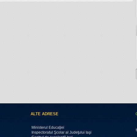
ALTE ADRESE
Ministerul Educaţiei
Inspectoratul Şcolar al Judeţului Iaşi