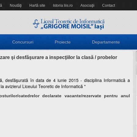
să
Noutăţi
Hartă site
Istoria liis.ro
Asociaţii
Contact
Concursuri
Proiecte
Departamente
zare şi desfăşurare a inspecţiilor la clasă / probelor
că, desfăşurată în data de 4 iunie 2015 - disciplina Informatică a
la avizierul Liceului Teoretic de Informatică "
turilor/catedrelor declarate vacante/rezervate pentru anul