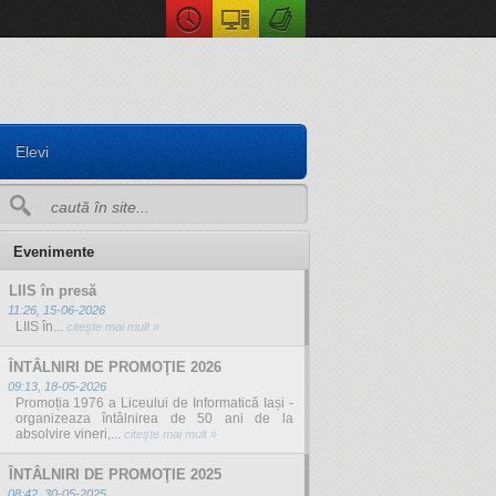
Elevi
Evenimente
LIIS în presă
11:26, 15-06-2026
LIIS în...
citeşte mai mult »
ÎNTÂLNIRI DE PROMOŢIE 2026
09:13, 18-05-2026
Promoția 1976 a Liceului de Informatică Iași -
organizeaza întâlnirea de 50 ani de la
absolvire vineri,...
citeşte mai mult »
ÎNTÂLNIRI DE PROMOŢIE 2025
08:42, 30-05-2025