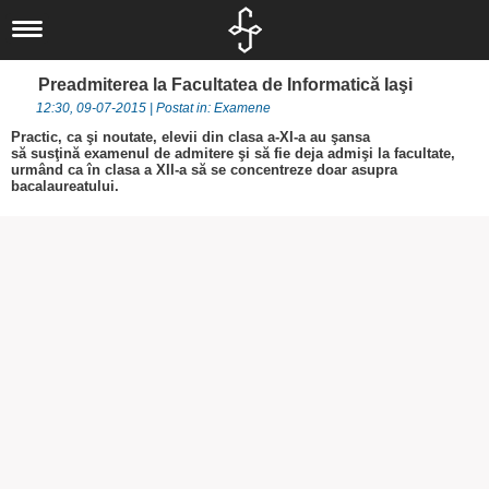
Liceul nostru
Scurt istoric
Noutăți
Preadmiterea la Facultatea de Informatică Iaşi
Concursuri
IT
Documente
12:30, 09-07-2015 | Postat in: Examene
Proiecte
Locale
Informatică
Elevi
Practic, ca şi noutate, elevii din clasa a-XI-a au şansa
să susţină examenul de admitere şi să fie deja admişi la facultate,
Departamente
Locale
Judeţene
Activităţi
Alumni
urmând ca în clasa a XII-a să se concentreze doar asupra
bacalaureatului.
Om şi societate
Elevi
Naționale
Naţionale
Olimpiade şi
Asociaţia
Informatica
Internaționale
Internaționale
Concursuri
Absolventul L.I.
Limbă, comunicare
Europene
Olimpiade
Revedere
Asociaţia Părinți-
și literatură
Proiecte
Profesori
Biblioteca
Liceu
Investiții
CEAC
Examene
Absolvenți
Management -
Investiții
LIIS în presă
Informații de
Arte și Sport
Departamentul
interes public
Secretariat
eLIIS