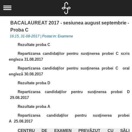
Liceul nostru
Scurt istoric
Noutăți
BACALAUREAT 2017 - sesiunea august septembrie -
Concursuri
IT
Documente
Proba C
Proiecte
Locale
Informatică
Elevi
16:15, 31-08-2017 | Postat in: Examene
Departamente
Locale
Judeţene
Activităţi
Alumni
Rezultate proba C
Om şi societate
Elevi
Naționale
Naţionale
Olimpiade şi
Asociaţia
Repartizarea candidaţilor pentru susţinerea probei C scris
engleza 31.08.2017
Informatica
Internaționale
Internaționale
Concursuri
Absolventul L.I.
Repartizarea candidaţilor pentru susţinerea probei C oral
Limbă, comunicare
Europene
Olimpiade
Revedere
Asociaţia Părinți-
engleză 30.08.2017
și literatură
Proiecte
Profesori
Rezultate proba D
Biblioteca
Liceu
Investiții
Repartizarea candidaţilor pentru susţinerea probei D
29.08.2017
CEAC
Examene
Absolvenți
Rezultate proba A
Management -
Investiții
LIIS în presă
Repartizarea candidaţilor pentru susţinerea probei
Informații de
Arte și Sport
Departamentul
A
25.08.2017
interes public
Secretariat
CENTRU DE EXAMEN PREVĂZUT CU SĂLI
eLIIS