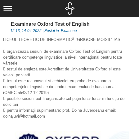
Liceul nostru
Scurt istoric
Noutăți
Examinare Oxford Test of English
Concursuri
IT
Documente
12:13, 14-04-2022 | Postat in: Examene
Proiecte
Locale
Informatică
Elevi
LICEUL TEORETIC DE INFORMATICĂ ”GRIGORE MOISIL” IAȘI
Departamente
Locale
Judeţene
Activităţi
Alumni

organizează sesiuni de examinare Oxford Test of English pentru
Om şi societate
Elevi
Naționale
Naţionale
Olimpiade şi
Asociaţia
certificare competențe lingvistice la nivel internațional pentru toate
vârstele
Informatica
Internaționale
Internaționale
Concursuri
Absolventul L.I.

testul de engleză este Acreditat de Universitatea Oxford și este
valabil pe viață
Limbă, comunicare
Europene
Olimpiade
Revedere
Asociaţia Părinți-

testul este recunoscut si echivalat cu proba de evaluare a
și literatură
Proiecte
Profesori
competențelor lingvistice din cadrul examenului de bacalaureat
(OMEC 5543/12.12.2019)
Biblioteca
Liceu
Investiții

posibile sesiuni pot fi organizate cel puțin lunar lunar în funcție de
solicitări
CEAC
Examene
Absolvenți

pentru informații suplimentare: prof. Doina Juverdeanu email:
Management -
doinajuvi@hotmail.com
Investiții
LIIS în presă
Informații de
Arte și Sport
Departamentul
interes public
Secretariat
eLIIS