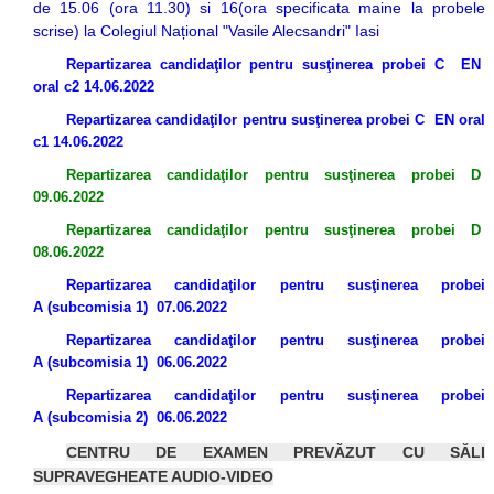
de 15.06 (ora 11.30) si 16(ora specificata maine la probele
Posturi Vacante
LIIS în presă 2021 -
scrise) la Colegiul Național "Vasile Alecsandri" Iasi
Prevenirea şi
Resurse Umane
Repartizarea candidaţilor pentru susţinerea probei C EN
combaterea
1
oral c2 14.06.2022
Certificatele
hărţuirii pe criteriul
LIIS în presă 2021 -
Repartizarea candidaţilor pentru susţinerea probei C EN oral
Liceului
de sex, precum şi
2
c1 14.06.2022
Consiliul de
a hărţuirii morale la
LIIS în presă 2022 -
Repartizarea candidaţilor pentru susţinerea probei D
09.06.2022
Administrație LIIS
locul de muncă
1
Repartizarea candidaţilor pentru susţinerea probei D
LIIS în presă 2021
LIIS în presă 2022 -
08.06.2022
LIIS în presă 2019
2
Repartizarea candidaţilor pentru susţinerea probei
A (subcomisia 1) 07.06.2022
LIIS în presă 2018
LIIS în presă 2023
Repartizarea candidaţilor pentru susţinerea probei
LIIS în presă 2020
AVE
A (subcomisia 1) 06.06.2022
Arte LIIS 50
LIIS în presă 2024
Repartizarea candidaţilor pentru susţinerea probei
A
(sub
comisia 2) 06.06.2022
CENTRU DE EXAMEN PREVĂZUT CU SĂLI
SUPRAVEGHEATE AUDIO-VIDEO