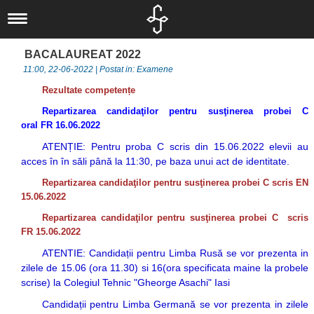
Liceul nostru
Scurt istoric
Noutăți
BACALAUREAT 2022
Concursuri
IT
Documente
11:00, 22-06-2022 | Postat in: Examene
Proiecte
Locale
Informatică
Elevi
Rezultate competențe
Departamente
Locale
Judeţene
Activităţi
Alumni
Repartizarea candidaţilor pentru susţinerea probei C
Om şi societate
Elevi
Naționale
oral FR 16.06.2022
Naţionale
Olimpiade şi
Asociaţia
ATENȚIE: Pentru proba C scris din 15.06.2022 elevii au
Informatica
Internaționale
Internaționale
Concursuri
Absolventul L.I.
acces în în săli până la 11:30, pe baza unui act de identitate.
Limbă, comunicare
Europene
Olimpiade
Revedere
Asociaţia Părinți-
Repartizarea candidaţilor pentru susţinerea probei C scris EN
și literatură
Proiecte
Profesori
15.06.2022
Biblioteca
Repartizarea candidaţilor pentru susţinerea probei C scris
Liceu
Investiții
FR 15.06.2022
CEAC
Examene
Absolvenți
ATENTIE: Candidații pentru Limba Rusă se vor prezenta in
Management -
Investiții
LIIS în presă
zilele de 15.06 (ora 11.30) si 16(ora specificata maine la probele
scrise) la Colegiul Tehnic "Gheorge Asachi" Iasi
Informații de
Arte și Sport
Departamentul
Candidații pentru Limba Germană se vor prezenta in zilele
interes public
Secretariat
eLIIS