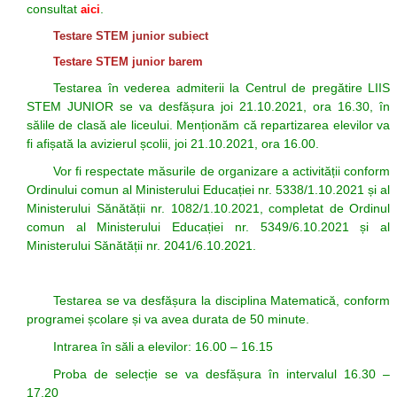
consultat
.
aici
Posturi Vacante
LIIS în presă 2021 -
Prevenirea şi
Testare STEM junior subiect
Resurse Umane
combaterea
1
Testare STEM junior barem
Certificatele
hărţuirii pe criteriul
LIIS în presă 2021 -
Testarea în vederea admiterii la Centrul de pregătire LIIS
STEM JUNIOR se va desfășura joi 21.10.2021, ora 16.30, în
Liceului
de sex, precum şi
2
sălile de clasă ale liceului. Menționăm că repartizarea elevilor va
Consiliul de
a hărţuirii morale la
LIIS în presă 2022 -
fi afișată la avizierul școlii, joi 21.10.2021, ora 16.00.
Administrație LIIS
locul de muncă
1
Vor fi respectate măsurile de organizare a activității conform
Ordinului comun al Ministerului Educației nr. 5338/1.10.2021 și al
LIIS în presă 2021
LIIS în presă 2022 -
Ministerului Sănătății nr. 1082/1.10.2021, completat de Ordinul
LIIS în presă 2019
2
comun al Ministerului Educației nr. 5349/6.10.2021 și al
Ministerului Sănătății nr. 2041/6.10.2021.
LIIS în presă 2018
LIIS în presă 2023
LIIS în presă 2020
AVE
Testarea se va desfășura la disciplina Matematică, conform
Arte LIIS 50
LIIS în presă 2024
programei școlare și va avea durata de 50 minute.
Intrarea în săli a elevilor: 16.00 – 16.15
Proba de selecție se va desfășura în intervalul 16.30 –
17.20