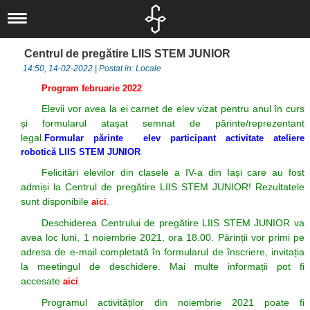
Liceul nostru
Scurt istoric
Noutăți
Centrul de pregătire LIIS STEM JUNIOR
Concursuri
IT
Documente
14:50, 14-02-2022 | Postat in: Locale
Proiecte
Locale
Informatică
Elevi
Program februarie 2022
Departamente
Locale
Judeţene
Activităţi
Alumni
Elevii vor avea la ei carnet de elev vizat pentru anul în curs
Om şi societate
Elevi
și formularul atașat semnat de părinte/reprezentant
Naționale
Naţionale
Olimpiade şi
Asociaţia
legal.
Formular părinte elev participant activitate ateliere
Informatica
Internaționale
Internaționale
Concursuri
Absolventul L.I.
robotică LIIS STEM JUNIOR
Limbă, comunicare
Europene
Olimpiade
Revedere
Asociaţia Părinți-
Felicitări elevilor din clasele a IV-a din Iași care au fost
admiși la Centrul de pregătire LIIS STEM JUNIOR! Rezultatele
și literatură
Proiecte
Profesori
sunt disponibile
.
aici
Biblioteca
Liceu
Investiții
Deschiderea Centrului de pregătire LIIS STEM JUNIOR va
CEAC
avea loc luni, 1 noiembrie 2021, ora 18.00. Părinții vor primi pe
Examene
Absolvenți
adresa de e-mail completată în formularul de înscriere, invitația
Management -
Investiții
LIIS în presă
la meetingul de deschidere. Mai multe informații pot fi
accesate
Informații de
.
aici
Arte și Sport
Departamentul
Programul activităților din noiembrie 2021 poate fi
interes public
Secretariat
eLIIS